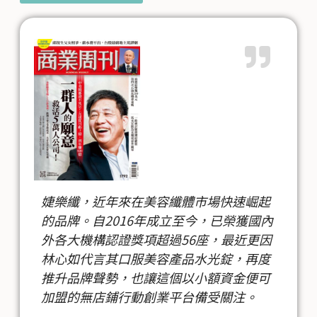
婕樂纖，近年來在美容纖體市場快速崛起
的品牌。自2016年成立至今，已榮獲國內
外各大機構認證獎項超過56座，最近更因
林心如代言其口服美容產品水光錠，再度
推升品牌聲勢，也讓這個以小額資金便可
加盟的無店鋪行動創業平台備受關注。